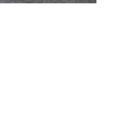
7th BMW Art Guide by Independent
Collectors
Hatje Cantz Verlag GmbH, 13. Juni
2022
Jakob Collection for Nighttimestory LA,
05. Mai 2022
https://www.nighttimestory.org/jakobcoll
ectionfornighttimestor
Kunstsammler Lukas Jakob exklusiv
im Interview
Radio Dreyeckland, 04. Februar 2022
Die Sammlung Lukas Jakob wird im
Delphi-Space Freiburg gezeigt
Badische Zeitung, 21. Januar 2022
Werke aus der Sammlung Jakob:
Spannungsfeld zwischen
Indigenisierung und sozialer Ökologie