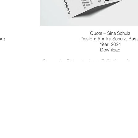
Quote – Sina Schulz
urg
Design: Annika Schulz, Base
Year: 2024
Download
Quote, eine Reihe der Jakob Collection, widmet
Akteuren der Gegenwartskunst den aktuel
Künstler*innen der Sammlung. Das Design wu
Basler Grafikdesignbüro Annika Schulz. Die Pub
zum kostenlosen Download ber